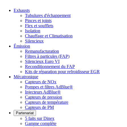
Exhausts
Tubulures d'échappement
Pinces et joints
Flex et soufflets
Isolation
Chauffage et Climatisation
Silencieux
Émission
Remanufacturation
Filtres à particules (FAP)
Silencieux Euro VI
Reconditionnement du FAP
Kits de réparation pour refroidisseur EGR
Mécatronique
Capteurs de NOx
Pompes et filtres AdBlue®
Injecteurs AdBlue®
Capteurs de pression
Capteurs de température
Capteurs de PM
Partenariat
5 faits sur Dinex
Gamme complète