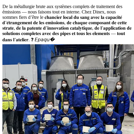
De la métallurgie brute aux systèmes complets de traitement des
émissions — nous faisons tout en interne. Chez Dinex, nous
sommes fiers d’être le 𝐜𝐡𝐚𝐧𝐜𝐢𝐞𝐫 𝐥𝐨𝐜𝐚𝐥 𝐝𝐮 𝐬𝐚𝐧𝐠 𝐚𝐯𝐞𝐜 𝐥𝐚 𝐜𝐚𝐩𝐚𝐜𝐢𝐭𝐞́
𝐝’𝐞́𝐭𝐫𝐚𝐧𝐠𝐞𝐦𝐞𝐧𝐭 𝐝𝐞 𝐥𝐞𝐬 𝐞𝐦𝐢𝐬𝐬𝐢𝐨𝐧𝐬, 𝐝𝐞 𝐜𝐡𝐚𝐪𝐮𝐞 𝐜𝐨𝐦𝐩𝐨𝐬𝐚𝐧𝐭 𝐝𝐞 𝐜𝐞𝐭𝐭𝐞
𝐬𝐭𝐫𝐚𝐭𝐞, 𝐝𝐞 𝐥𝐚 𝐩𝐚𝐭𝐞𝐧𝐭𝐞 𝐝’𝐢𝐧𝐧𝐨𝐯𝐚𝐭𝐢𝐨𝐧 𝐜𝐚𝐭𝐚𝐥𝐲𝐭𝐢𝐪𝐮𝐞, 𝐝𝐞 𝐥’𝐚𝐩𝐩𝐥𝐢𝐜𝐚𝐭𝐢𝐨𝐧 𝐝𝐞
𝐬𝐨𝐥𝐮𝐭𝐢𝐨𝐧𝐬 𝐜𝐨𝐦𝐩𝐥𝐞𝐭𝐞𝐬 𝐚𝐯𝐞𝐜 𝐝𝐞𝐬 𝐩𝐢𝐩𝐞𝐬 𝐞𝐭 𝐭𝐨𝐮𝐬 𝐥𝐞𝐬 𝐞𝐥𝐞𝐦𝐞𝐧𝐭𝐬 — 𝐭𝐨𝐮𝐭
𝐝𝐚𝐧𝐬 𝐥’𝐚𝐭𝐞𝐥𝐢𝐞𝐫. ❓ 𝘌𝘱𝘢𝘲𝘶�