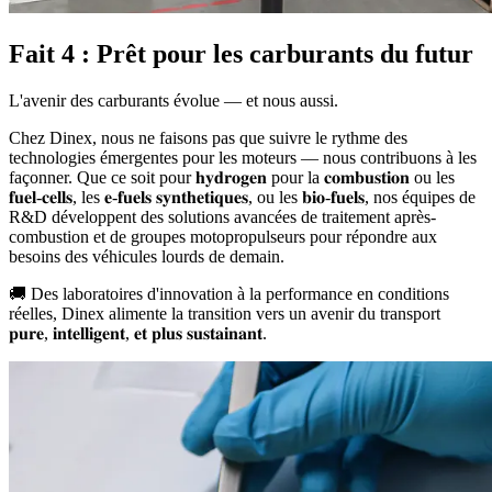
Fait 4 : Prêt pour les carburants du futur
L'avenir des carburants évolue — et nous aussi.
Chez Dinex, nous ne faisons pas que suivre le rythme des
technologies émergentes pour les moteurs — nous contribuons à les
façonner. Que ce soit pour 𝐡𝐲𝐝𝐫𝐨𝐠𝐞𝐧 pour la 𝐜𝐨𝐦𝐛𝐮𝐬𝐭𝐢𝐨𝐧 ou les
𝐟𝐮𝐞𝐥-𝐜𝐞𝐥𝐥𝐬, les 𝐞-𝐟𝐮𝐞𝐥𝐬 𝐬𝐲𝐧𝐭𝐡𝐞𝐭𝐢𝐪𝐮𝐞𝐬, ou les 𝐛𝐢𝐨-𝐟𝐮𝐞𝐥𝐬, nos équipes de
R&D développent des solutions avancées de traitement après-
combustion et de groupes motopropulseurs pour répondre aux
besoins des véhicules lourds de demain.
🚚 Des laboratoires d'innovation à la performance en conditions
réelles, Dinex alimente la transition vers un avenir du transport
𝐩𝐮𝐫𝐞, 𝐢𝐧𝐭𝐞𝐥𝐥𝐢𝐠𝐞𝐧𝐭, 𝐞𝐭 𝐩𝐥𝐮𝐬 𝐬𝐮𝐬𝐭𝐚𝐢𝐧𝐚𝐧𝐭.