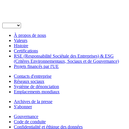
À propos de nous
Valeurs
Histoire
Certifications
RSE (Responsabilité Sociétale des Entreprises) & ESG
(Critères Environnementaux, Sociaux et de Gouvernance)
Projets financés par l'UE
Contacts d'entreprise
Réseaux sociaux
Système de dénonciation
Emplacements mondiaux
Archives de la presse
S'abonner
Gouvernance
Code de conduite
Confidentialité et éthique des données